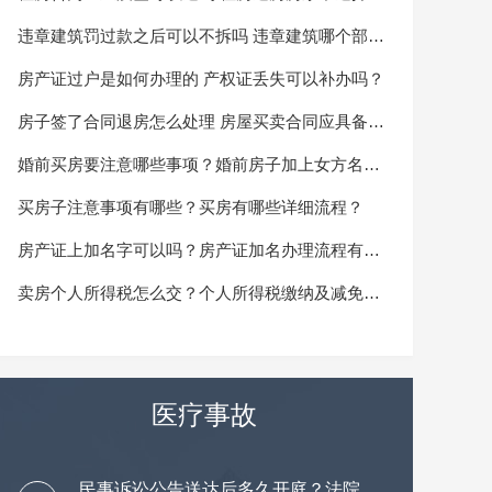
可以报警吗？
违章建筑罚过款之后可以不拆吗 违章建筑哪个部门
管？
房产证过户是如何办理的 产权证丢失可以补办吗？
房子签了合同退房怎么处理 房屋买卖合同应具备的
内容有哪些？
婚前买房要注意哪些事项？婚前房子加上女方名字
离婚怎么分？
买房子注意事项有哪些？买房有哪些详细流程？
房产证上加名字可以吗？房产证加名办理流程有哪
些？
卖房个人所得税怎么交？个人所得税缴纳及减免规
定
医疗事故
民事诉讼公告送达后多久开庭？法院为