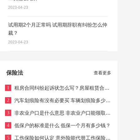
2023-04-23
试用期2个月正常吗 试用期辞职有纠纷怎么仲
裁？
2023-04-23
保险法
查看更多
1
租房合同纠纷起诉状怎么写？房屋租赁合同
终止协议书模板一览
2
汽车划痕险有没有必要买 车辆划痕险多少
钱？
3
非农业户口是什么意思 非农业户口能领取失
业金吗？
4
低保户的标准是什么 低保一个月有多少钱？
5
工伤保险如何认定 意外险能代替工伤保险