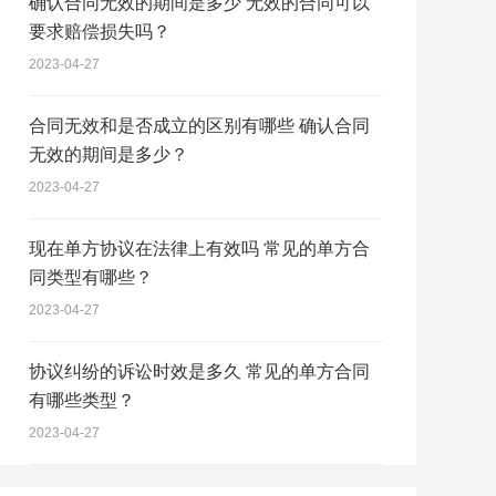
确认合同无效的期间是多少 无效的合同可以
人民法院可以根据权利人的申请决定延
间为三年。法律另有规定的，依照其规
房屋贷款还不起的诉讼时效 民法典规定，
长。
定。 诉讼时效期间自权利人知道或者应当
向人民法院主张权利的时效是3年，所以
要求赔偿损失吗？
知道权利受到损害以及义务人之日起计
房屋贷款未付的，诉讼时效是3年。 《中
2023-04-27
算。法律另有规定的，依照其规定。但
华人民共和国民法典》 第一百八十八条
是，自权利受到损害之日起超过二十年
【普通诉讼时效、最长权利保护期间】向
的，人民法院不予保护，有特殊情况的，
人民法院请求保护民事权利的诉讼时效期
合同无效和是否成立的区别有哪些 确认合同
人民法院可以根据权利人的申请决定延
间为三年。法律另有规定的，依照其规
无效的期间是多少？
长。
定。 诉讼时效期间自权利人知道或者应当
知道权利受到损害以及义务人之日起计
2023-04-27
算。法律另有规定的，依照其规定。但
是，自权利受到损害之日起超过二十年
现在单方协议在法律上有效吗 常见的单方合
的，人民法院不予保护，有特殊情况的，
人民法院可以根据权利人的申请决定延
同类型有哪些？
长。
2023-04-27
协议纠纷的诉讼时效是多久 常见的单方合同
有哪些类型？
2023-04-27