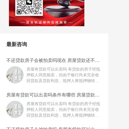
15037178970
最新咨询
不还贷款房子会被拍卖吗现在 房屋贷款还不起
的诉讼时效是多长时间？
房屋有贷款可以出卖吗 有贷款的房子经抵
押权人同意能卖，但由于银行尚未完全收
回贷款及贷款利息，抵押人将抵押物转让
势必影响银行实现债权，所以一般要求抵
押人结清银行贷款使抵押权消灭后，进行
房屋有贷款可以出卖吗条件有哪些 房屋贷款还
房屋过户。 《中华人民共和国民法典》第
不起的诉讼时效是多久？
四百零六条 抵押期间，抵押人可以转让抵
房屋有贷款可以出卖吗 有贷款的房子经抵
押财产。当事人另有约定的，按照其约
押权人同意能卖，但由于银行尚未完全收
定。抵押财产转让的，抵押权不受影响。
回贷款及贷款利息，抵押人将抵押物转让
抵押人转让抵押财产的，应当及时通知抵
势必影响银行实现债权，所以一般要求抵
押权人。抵押权人能够证明抵押财产转让
押人结清银行贷款使抵押权消灭后，进行