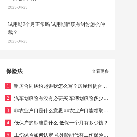
2023-04-23
试用期2个月正常吗 试用期辞职有纠纷怎么仲
裁？
2023-04-23
保险法
查看更多
1
租房合同纠纷起诉状怎么写？房屋租赁合同
终止协议书模板一览
2
汽车划痕险有没有必要买 车辆划痕险多少
钱？
3
非农业户口是什么意思 非农业户口能领取失
业金吗？
4
低保户的标准是什么 低保一个月有多少钱？
5
工伤保险如何认定 意外险能代替工伤保险