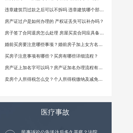
可以报警吗？
违章建筑罚过款之后可以不拆吗 违章建筑哪个部门
管？
房产证过户是如何办理的 产权证丢失可以补办吗？
房子签了合同退房怎么处理 房屋买卖合同应具备的
内容有哪些？
婚前买房要注意哪些事项？婚前房子加上女方名字
离婚怎么分？
买房子注意事项有哪些？买房有哪些详细流程？
房产证上加名字可以吗？房产证加名办理流程有哪
些？
卖房个人所得税怎么交？个人所得税缴纳及减免规
定
医疗事故
民事诉讼公告送达后多久开庭？法院为