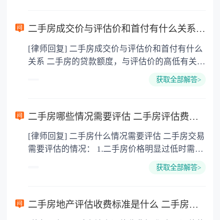
交价格时低报、少报，房地产管理部门如果认为
该价格明显低于房地产价值，交易双方又不愿意
二手房成交价与评估价和首付有什么关系 二手房房产评估费收费标准是多少？
调整的，就会委托具有一定资质的专业评估机构
[律师回复] 二手房成交价与评估价和首付有什么
对交易的二手房进行评估，并以评估的价格作为
关系 二手房的贷款额度，与评估价的高低有关。
缴纳税费的依据。 2.买卖双方认为有必要时需要
如果二手房首付比例为30％，则可贷款额度为评
评估。交易双方为确定合理的交易价格，也可以
获取全部解答>
估价的70％。评估价越高，能够从银行贷款到的
委托评估事务所进行评估，作为交易价格的参
钱就越多。贷款额度与首付款的总和即为二手房
考。一般情况下，买卖双方都能自行确定交易价
的成交价，二手房的成交价格减去可贷款额，即
格，但如果有一方或双方对交易的二手房的价格
二手房哪些情况需要评估 二手房评估费谁来承担？
为二手房的净首付款。也就是说，可贷款额越
没有概念，如境外人士或外地人，对国内或当地
[律师回复] 二手房什么情况需要评估 二手房交易
大，二手房净首付款就越少。 举个例子，二手房
的房地产市场不了解，又不相信对方的报价或中
需要评估的情况： 1.二手房价格明显过低时需要
成交价格为100万，银行的评估价为80万，按照
介机构的评估，也往往要自行委托或双方共同委
房地产评估。 2.买卖双方认为有必要时需要评
首套房30％的首付比例来计算，二手房的可贷款
托有资格的评估事务所进行评估，然后参考评估
获取全部解答>
估。 3.申请抵押贷款时需要房地产评估。 4.发生
额为56万（80万＊70％）。这时候，购房者要支
价格确定双方的交易价格。 3.申请抵押贷款时需
房地产纠纷时可能要进行评估。 5.进行房地产保
付的净首付款就是44万（100万－56万），相当
要房地产评估。向银行申请房地产抵押贷款时，
险时需要房地产评估。 二手房评估费谁来承担
于成交价格的44％，这比30％的首付比例，多了
抵押人以抵押物作为还款的担保。有些购房人为
二手房地产评估收费标准是什么 二手房评估费一般谁来承担？
二手房评估费由谁承担主要还是由当事人双方协
14％。 二手房房产评估费收费标准是多少 根据
了少付首付款而多报二手房交易价格，高于实际