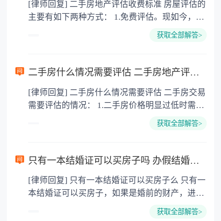
[律师回复] 二手房地产评估收费标准 房屋评估的
商达成一致意见为准。合同中关于民事行为的标
省物价局的有关规定，目前评估费收费标准采取
价值的价格对贷款银行来说有很大风险，因此，
主要有如下两种方式： 1.免费评估。现如今，国
的、数量和价格都可以进行约定，一方违约需要
累进计费率：房屋总价100万元以下（含100万
银行为确定抵押物的担保价值需要对抵押人的房
内几家大型的房产类网站、或者拥有房产频道的
承担违约责任。二手房评估费由谁承担在法律中
元）的，收取评估总价的 0.42%100万元到500万
地产进行估价。有些借款人为了能比较顺利的贷
获取全部解答>
综合性网站均开始为消费者提供免费二手房估价
并没有强制性规定。
元的（含500万元）累进计费率为0.3%500万元到
到款项，证实其拥有的房地产价值，确定其可能
这一服务，做得比较大的有房天下，也是大家觉
2000万元的收取评估总价的0.12%2000万元到
获得的贷款金额，也会提前委托评估机构对自己
得比较专业的平台。 2.付费评估。当然，网上的
5000万元（含5000万元）的收取评估总价的
二手房什么情况需要评估 二手房地产评估收费标准是什么？
的房地产价值进行评估。申请公积金贷款的借款
评估似乎是有些不靠谱的，也无法为我们出具正
0.06%5000万元以上的收取评估总价的0.012%。
人，银行会要求其进行评估。 4.发生房地产纠纷
[律师回复] 二手房什么情况需要评估 二手房交易
规的评估报告，而咱们涉及到贷款等项目时，就
时可能要进行评估。 5.进行房地产保险时需要房
需要评估的情况： 1.二手房价格明显过低时需要
需要这个书面的评估报告。这个时候，咱们就需
地产评估。房地产保险评估，分为房地产投保时
房地产评估。 2.买卖双方认为有必要时需要评
要找到专业的实体公司进行二手房屋的评估，并
获取全部解答>
的保险价值评估和保险事故发生或损失程度评
估。 3.申请抵押贷款时需要房地产评估。 4.发生
出具报告。当然，找实体公司评估就是需要收费
估。 二手房成交价与评估价和首付有什么关系
房地产纠纷时可能要进行评估。 5.进行房地产保
的。 3.而对于具体的收费，也是有一个标准：目
二手房的贷款额度，与评估价的高低有关。如果
险时需要房地产评估。 二手房地产评估收费标准
前评估费收费标准采取累进计费率 （1）房屋总
只有一本结婚证可以买房子吗 办假结婚证买房可行吗后果有哪些？
二手房首付比例为30％，则可贷款额度为评估价
房屋评估的主要有如下两种方式： 1.免费评估。
价100万元以下（含100万元）的。收取评估总价
的70％。评估价越高，能够从银行贷款到的钱就
[律师回复] 只有一本结婚证可以买房子么 只有一
现如今，国内几家大型的房产类网站、或者拥有
的0.42%； （2）100万元到500万元的（含500万
越多。贷款额度与首付款的总和即为二手房的成
本结婚证可以买房子，如果是婚前的财产，进行
房产频道的综合性网站均开始为消费者提供免费
元）累进计费率为0.3%； （3）500万元到2000
交价，二手房的成交价格减去可贷款额，即为二
过户不需要结婚证。如果是婚后的就需要夫妻双
二手房估价这一服务，做得比较大的有房天下，
万元的收取评估总价的0.12%； （4）2000万元
获取全部解答>
手房的净首付款。也就是说，可贷款额越大，二
方同意才能进行过户。 首先，要签订房屋买卖合
也是大家觉得比较专业的平台。 2.付费评估。当