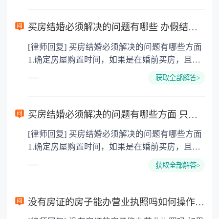
到5000万元（含5000万元）的收取评估总价的
手房净首付款就越少。 举个例子，二手房成交价
同或购房合同。根据《中华人民共和国城市房地
然，网上的评估似乎是有些不靠谱的，也无法为
0.06%； （5）5000万元以上的收取评估总价的
格为100万，银行的评估价为80万，按照首套房
产管理法》和建设部《城市房地产转让管理规
我们出具正规的评估报告，而咱们涉及到贷款等
0.012%。 二手房评估费谁来承担 二手房评估费
买房结婚必须解决的问题有哪些 办假结婚证买房可行吗？
30％的首付比例来计算，二手房的可贷款额为56
定》等法律法规规定，凡在城市规划区国有土地
项目时，就需要这个书面的评估报告。这个时
由谁承担主要还是由当事人双方协商达成一致意
万（80万＊70％）。这时候，购房者要支付的净
[律师回复] 买房结婚必须解决的问题有哪些方面
范围内从事房地产买卖赠与等转让行为，转让当
候，咱们就需要找到专业的实体公司进行二手房
见为准。合同中关于民事行为的标的、数量和价
首付款就是44万（100万－56万），相当于成交
1.确定房屋购置时间，如果是在婚前买房，且用
事人必须签订书面转让合同。 合同应当载明的主
屋的评估，并出具报告。当然，找实体公司评估
格都可以进行约定，一方违约需要承担违约责
价格的44％，这比30％的首付比例，多了14％。
一方财产购买，登记在自己名下的，应算为个人
要内容包括：双方当事人的姓名或名称住所，房
就是需要收费的。 3.而对于具体的收费，也是有
任。二手房评估费由谁承担在法律中并没有强制
获取全部解答>
财产。离婚时候，个人财产部分是不会作为夫妻
地产权属证书名称和编号，房地产坐落位置、面
一个标准：目前评估费收费标准采取累进计费率
性规定。
共有财产进行分割的。 2.确定房屋出资者。 3.出
积和四面界限，土地宗地号(土地规划局批准的
（1）房屋总价100万元以下（含100万元）的。
资名目的性质。 4.房屋产权人的登记。 5.房屋装
每宗土地使用权证的编号)，土地使用权取得的
收取评估总价的0.42%； （2）100万元到500万
买房结婚必须解决的问题有哪些方面 只有一本结婚证可以买房子吗？
修的费用。法律依据：《民法典》第一千零六十
方式及年限，房地产的用途或使用性质，成交的
元的（含500万元）累进计费率为0.3%； （3）
[律师回复] 买房结婚必须解决的问题有哪些方面
五条 男女双方可以约定婚姻关系存续期间所得的
价格及支付方式，房地产交付使用的时间，违约
500万元到2000万元的收取评估总价的0.12%；
1.确定房屋购置时间，如果是在婚前买房，且用
财产以及婚前财产归各自所有、共同所有或者部
责任，双方约定的其他事项。 其次，应当办理房
（4）2000万元到5000万元（含5000万元）的收
一方财产购买，登记在自己名下的，应算为个人
分各自所有、部分共同所有。约定应当采用书面
屋过户手续。办理房产过户手续的程序如下： 1.
取评估总价的0.06%； （5）5000万元以上的收
获取全部解答>
财产。离婚时候，个人财产部分是不会作为夫妻
形式。没有约定或者约定不明确的，适用本法第
双方当事人在房屋买卖合同签订后30日内，持房
取评估总价的0.012%。
共有财产进行分割的。 2.确定房屋出资者。 3.出
一千零六十二条、第一千零六十三条的规定。 夫
地产权属证书、当事人的合法证明、转让合同等
资名目的性质。 4.房屋产权人的登记。 5.房屋装
妻对婚姻关系存续期间所得的财产以及婚前财产
有关文件向房地产管理部门提出申请，并申报成
没有房证的房子能办营业执照吗如何操作 营业执照的有效期是多久？
修的费用。法律依据：《民法典》第一千零六十
的约定，对双方具有法律约束力。 夫妻对婚姻关
交价格 2.房地产管理部门对提供的有关文件进行